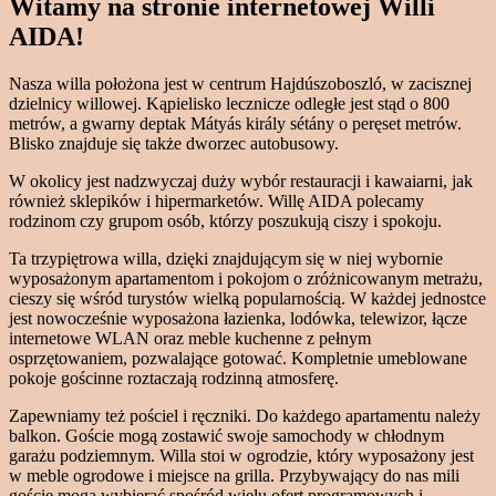
Witamy na stronie internetowej Willi
AIDA!
Nasza willa położona jest w centrum Hajdúszoboszló, w zacisznej
dzielnicy willowej. Kąpielisko lecznicze odległe jest stąd o 800
metrów, a gwarny deptak Mátyás király sétány o peręset metrów.
Blisko znajduje się także dworzec autobusowy.
W okolicy jest nadzwyczaj duży wybór restauracji i kawaiarni, jak
również sklepików i hipermarketów. Willę AIDA polecamy
rodzinom czy grupom osób, którzy poszukują ciszy i spokoju.
Ta trzypiętrowa willa, dzięki znajdującym się w niej wybornie
wyposażonym apartamentom i pokojom o zróżnicowanym metrażu,
cieszy się wśród turystów wielką popularnością. W każdej jednostce
jest nowocześnie wyposażona łazienka, lodówka, telewizor, łącze
internetowe WLAN oraz meble kuchenne z pełnym
osprzętowaniem, pozwalające gotować. Kompletnie umeblowane
pokoje gościnne roztaczają rodzinną atmosferę.
Zapewniamy też pościel i ręczniki. Do każdego apartamentu należy
balkon. Goście mogą zostawić swoje samochody w chłodnym
garażu podziemnym. Willa stoi w ogrodzie, który wyposażony jest
w meble ogrodowe i miejsce na grilla. Przybywający do nas mili
goście mogą wybierać spośród wielu ofert programowych i