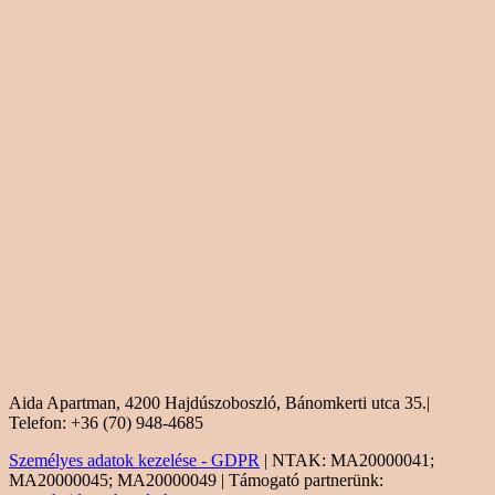
Aida Apartman, 4200 Hajdúszoboszló, Bánomkerti utca 35.|
Telefon: +36 (70) 948-4685
Személyes adatok kezelése - GDPR
| NTAK: MA20000041;
MA20000045; MA20000049 | Támogató partnerünk: