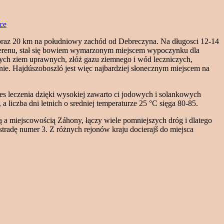
ce
 oraz 20 km na południowy zachód od Debreczyna. Na długosci 12-14
 terenu, stał się bowiem wymarzonym miejscem wypoczynku dla
nych ziem uprawnych, złóż gazu ziemnego i wód leczniczych,
cznie. Hajdúszoboszló jest więc najbardziej słonecznym miejscem na
ces leczenia dzięki wysokiej zawarto ci jodowych i solankowych
 liczba dni letnich o sredniej temperaturze 25 °C sięga 80-85.
 a miejscowością Záhony, łączy wiele pomniejszych dróg i dlatego
radę numer 3. Z różnych rejonów kraju docierajš do miejsca