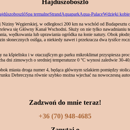
Hajdúszoboszló
ajdúszoboszló
Spa termalne
Strand
Aquapark
Aqua-Palace
Wdzięki kobie
ej Niziny Węgierskiej, w odległosci 200 km na wschód od Budapesztu
 przelewa się Główny Kanał Wschodni. Służy on nie tylko nawadnianiu
ania, wędkowania lub uprawiania ogródka na łonie natury. Obok płod
dzin słonecznych osišga, a niekiedy nawet i przekracza dwa tysišce ro
y na kšpielisku i w otaczajšcym go parku mikroklimat przyspiesza pro
ba dni zimowych o sredniej temperaturze 0 °C wynosi zaledwie 30-40, a
obok miasta droga numer 4, będąca głównym szlakiem pomiędzy stolicą
erunku Debreczyna równie szybko można wjechać na nowoczesną autost
Zadzwoń do mnie teraz!
+36 (70) 948-4685
Zapytaj o