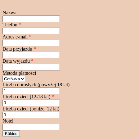
Nazwa
Telefon
*
Adres e-mail
*
Data przyjazdu
*
Data wyjazdu
*
Metoda płatności
Liczba dorosłych (powyżej 18 lat)
Liczba dzieci (12-18 lat)
*
Liczba dzieci (poniżej 12 lat)
Notel