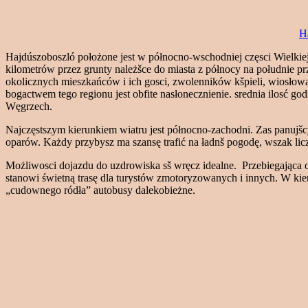
H
Hajdúszoboszló położone jest w północno-wschodniej częsci Wielki
kilometrów przez grunty należšce do miasta z północy na południe
okolicznych mieszkańców i ich gosci, zwolenników kšpieli, wiosłow
bogactwem tego regionu jest obfite nasłonecznienie. srednia ilosć go
Węgrzech.
Najczęstszym kierunkiem wiatru jest północno-zachodni. Zas panujšc
oparów. Każdy przybysz ma szansę trafić na ładnš pogodę, wszak licz
Możliwosci dojazdu do uzdrowiska sš wręcz idealne. Przebiegająca 
stanowi świetną trasę dla turystów zmotoryzowanych i innych. W ki
„cudownego ródła” autobusy dalekobieżne.