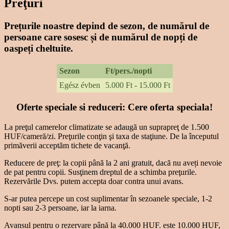
Preţuri
Prețurile noastre depind de sezon, de numărul de
persoane care sosesc și de numărul de nopți de
oaspeți cheltuite.
Sezon
Ft/pers./nopti
Egész évben
5.000 Ft - 15.000 Ft
Oferte speciale si reduceri: Cere oferta speciala!
La preţul camerelor climatizate se adaugă un suprapreţ de 1.500
HUF/cameră/zi. Preţurile conţin şi taxa de staţiune. De la începutul
primăverii acceptăm tichete de vacanţă.
Reducere de preţ: la copii până la 2 ani gratuit, dacă nu aveți nevoie
de pat pentru copii. Susţinem dreptul de a schimba preţurile.
Rezervările Dvs. putem accepta doar contra unui avans.
S-ar putea percepe un cost suplimentar în sezoanele speciale, 1-2
nopti sau 2-3 persoane, iar la iarna.
Avansul pentru o rezervare până la 40.000 HUF. este 10.000 HUF,