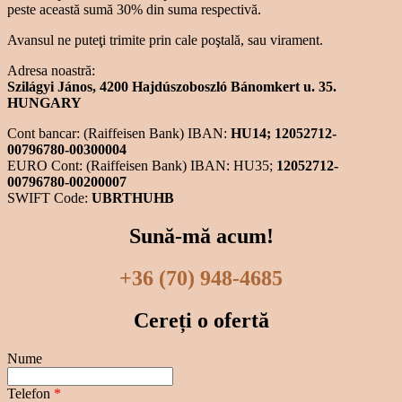
peste această sumă 30% din suma respectivă.
Avansul ne puteţi trimite prin cale poştală, sau virament.
Adresa noastră:
Szilágyi János, 4200 Hajdúszoboszló Bánomkert u. 35.
HUNGARY
Cont bancar: (Raiffeisen Bank) IBAN:
HU14; 12052712-
00796780-00300004
EURO Cont: (Raiffeisen Bank) IBAN: HU35;
12052712-
00796780-00200007
SWIFT Code:
UBRTHUHB
Sună-mă acum!
+36 (70) 948-4685
Cereți o ofertă
Nume
Telefon
*